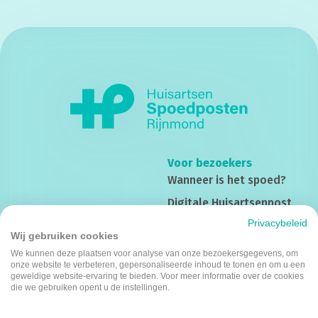
Voor bezoekers
Wanneer is het spoed?
Digitale Huisartsenpost
Privacybeleid
Compliment of klacht
Onze spoedposten
Wij gebruiken cookies
Rotterdam Noord
Privacy
We kunnen deze plaatsen voor analyse van onze bezoekersgegevens, om
onze website te verbeteren, gepersonaliseerde inhoud te tonen en om u een
Rotterdam Zuid
Veelgestelde vragen
geweldige website-ervaring te bieden. Voor meer informatie over de cookies
die we gebruiken opent u de instellingen.
Spijkenisse
Gedragsregels
IJsselland
Cliëntenraad