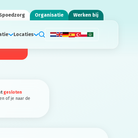
Spoedzorg
Organisatie
Werken bij
atie
Locaties
nt
gesloten
en of je naar de