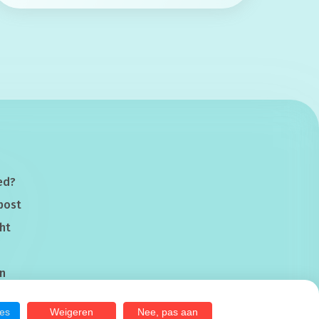
ed?
post
ht
n
les
Weigeren
Nee, pas aan