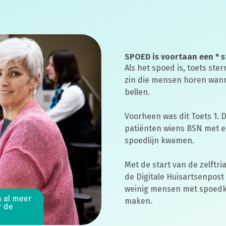
SPOED is voortaan een * s
Als het spoed is, toets ster
zin die mensen horen wann
bellen.
Voorheen was dit Toets 1. 
patiënten wiens BSN met ee
spoedlijn kwamen.
Met de start van de zelftri
de Digitale Huisartsenpost
weinig mensen met spoedkl
n al meer
maken.
r de