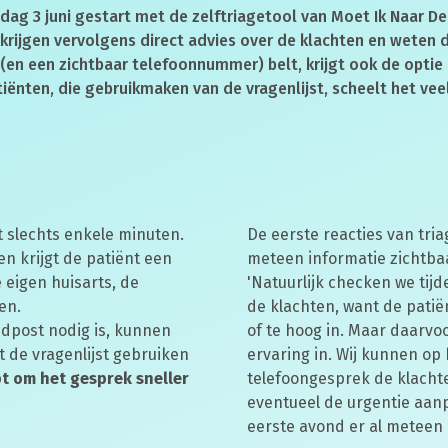
ag 3 juni gestart met de zelftriagetool van Moet Ik Naar De
j krijgen vervolgens direct advies over de klachten en weten
(en een zichtbaar telefoonnummer) belt, krijgt ook de optie
atiënten, die gebruikmaken van de vragenlijst, scheelt het veel
st slechts enkele minuten.
De eerste reacties van triag
n krijgt de patiënt een
meteen informatie zichtbaa
 eigen huisarts, de
'Natuurlijk checken we tij
en.
de klachten, want de patië
edpost nodig is, kunnen
of te hoog in. Maar daarvo
t de vragenlijst gebruiken
ervaring in. Wij kunnen op
t om het gesprek sneller
telefoongesprek de klacht
eventueel de urgentie aanpa
eerste avond er al meteen 