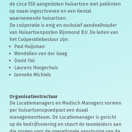
de circa 550 aangesloten huisartsen met patiënten
op naam ingeschreven en een tiental
waarnemende huisartsen.
De coöperatie is enig en exclusief aandeelhouder
van Huisartsenposten Rijnmond B.V. De leden van
het Coöperatiebestuur zijn:
Paul Huijsman
Wendelien van der Gaag
David Oei
Laurens Hoogerhuis
Janneke Michiels
Organisatiestructuur
De Locatiemanagers en Medisch Managers vormen
per huisartsenspoedpost een duaal
managementteam. De Locatiemanager is gericht
op de bedrijfsvoering en stuurt de teamleiders aan
die zorgen voor de operationele aansturing van de