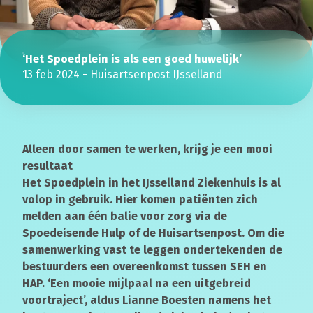
‘Het Spoedplein is als een goed huwelijk’
13 feb 2024
-
Huisartsenpost IJsselland
Alleen door samen te werken, krijg je een mooi
resultaat
Het Spoedplein in het IJsselland Ziekenhuis is al
volop in gebruik. Hier komen patiënten zich
melden aan één balie voor zorg via de
Spoedeisende Hulp of de Huisartsenpost. Om die
samenwerking vast te leggen ondertekenden de
bestuurders een overeenkomst tussen SEH en
HAP. ‘Een mooie mijlpaal na een uitgebreid
voortraject’, aldus Lianne Boesten namens het