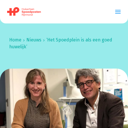
Home
Nieuws
‘Het Spoedplein is als een goed
huwelijk’