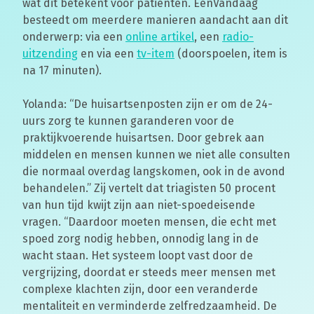
wat dit betekent voor patiënten. EenVandaag
besteedt om meerdere manieren aandacht aan dit
onderwerp: via een
online artikel
, een
radio-
uitzending
en via een
tv-item
(doorspoelen, item is
na 17 minuten).
Yolanda: “De huisartsenposten zijn er om de 24-
uurs zorg te kunnen garanderen voor de
praktijkvoerende huisartsen. Door gebrek aan
middelen en mensen kunnen we niet alle consulten
die normaal overdag langskomen, ook in de avond
behandelen.” Zij vertelt dat triagisten 50 procent
van hun tijd kwijt zijn aan niet-spoedeisende
vragen. “Daardoor moeten mensen, die echt met
spoed zorg nodig hebben, onnodig lang in de
wacht staan. Het systeem loopt vast door de
vergrijzing, doordat er steeds meer mensen met
complexe klachten zijn, door een veranderde
mentaliteit en verminderde zelfredzaamheid. De