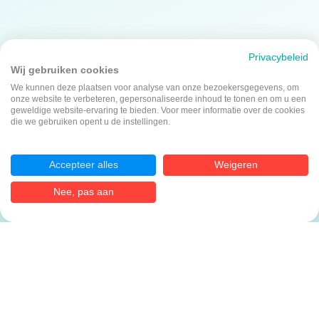
Privacybeleid
Wij gebruiken cookies
We kunnen deze plaatsen voor analyse van onze bezoekersgegevens, om
onze website te verbeteren, gepersonaliseerde inhoud te tonen en om u een
geweldige website-ervaring te bieden. Voor meer informatie over de cookies
die we gebruiken opent u de instellingen.
Accepteer alles
Weigeren
Nee, pas aan
HAP Rijnmond
Huisartsenspoedpost
Rijnmond
Nieuws
Contact
Werken bij