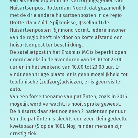
valt als satellietpost in het verzorgingsgebied van
Huisartsenpost Rotterdam Noord, dat gezamenlijk
met de drie andere huisartsenposten in de regio
(Rotterdam Zuid, Spijkenisse, IJsselland) de
Huisartsenposten Rijnmond vormt. Iedere inwoner
van de regio heeft hierdoor op korte afstand een
huisartsenpost ter beschikking.
De satellietpost in het Erasmus MC is beperkt open:
doordeweeks in de avonduren van 18.00 tot 23.00
uur en in het weekend van 10.00 tot 23.00 uur. Er
vindt geen triage plaats, er is geen mogelijkheid tot
telefonische (zelfzorg)adviezen, er is geen visite-
auto.
Van een forse toename van patiënten, zoals in 2016
mogelijk werd verwacht, is nooit sprake geweest.
De huisarts daar ziet nog geen 2 patiënten per uur.
Van die patiënten is slechts een zeer klein gedeelte
kwetsbaar (5 op de 100). Nog minder mensen zijn
ernstig ziek.