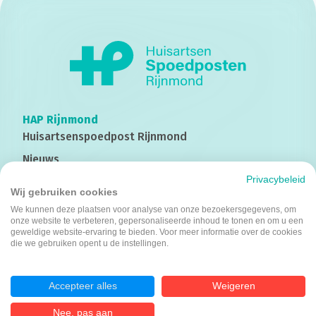
HAP Rijnmond
Huisartsenspoedpost
Rijnmond
Nieuws
Privacybeleid
Contact
Wij gebruiken cookies
We kunnen deze plaatsen voor analyse van onze bezoekersgegevens, om
onze website te verbeteren, gepersonaliseerde inhoud te tonen en om u een
Werken bij
geweldige website-ervaring te bieden. Voor meer informatie over de cookies
die we gebruiken opent u de instellingen.
Kom bij ons werken
Vacatures
Accepteer alles
Weigeren
Privacyverklaring
Nee, pas aan
Cookiestatement