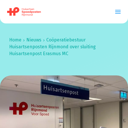
Home
Nieuws
Coöperatiebestuur
Huisartsenposten
Rijnmond
over sluiting
Huisartsenpost Erasmus MC