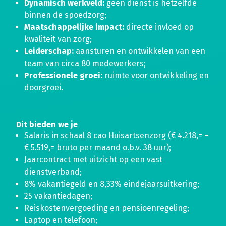
Dynamisch werkveld:
geen dienst is hetzelfde
binnen de spoedzorg;
Maatschappelijke impact:
directe invloed op
kwaliteit van zorg;
Leiderschap:
aansturen en ontwikkelen van een
team van circa 80 medewerkers;
Professionele groei:
ruimte voor ontwikkeling en
doorgroei.
Dit bieden we je
Salaris in schaal 8 cao Huisartsenzorg (€ 4.218,= –
€ 5.519,= bruto per maand o.b.v. 38 uur);
Jaarcontract met uitzicht op een vast
dienstverband;
8% vakantiegeld en 8,33% eindejaarsuitkering;
25 vakantiedagen;
Reiskostenvergoeding en pensioenregeling;
Laptop en telefoon;