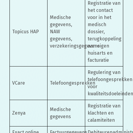
Registratie van
het contact
Medische
voor in het
gegevens,
medisch
Topicus HAP
NAW
dossier,
gegevens,
terugkoppeling
verzekeringsgegevens
aan eigen
huisarts en
facturatie
Regulering van
telefoongesprekken
VCare
Telefoongesprekken
voor
kwaliteitsdoeleinde
Registratie van
Medische
Zenya
klachten en
gegevens
calamiteiten
Exact online
Factuurgegevens
Debiteurenadministr