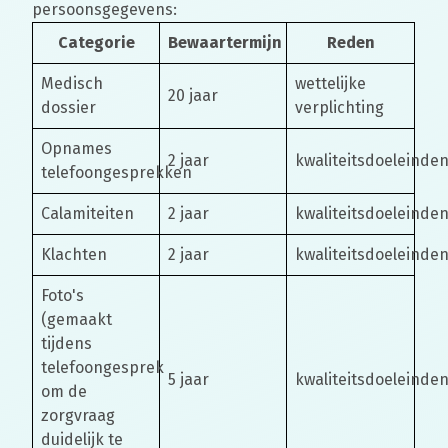
persoonsgegevens:
Categorie
Bewaartermijn
Reden
Medisch
wettelijke
20 jaar
dossier
verplichting
Opnames
2 jaar
kwaliteitsdoeleinde
telefoongesprekken
Calamiteiten
2 jaar
kwaliteitsdoeleinde
Klachten
2 jaar
kwaliteitsdoeleinde
Foto's
(gemaakt
tijdens
telefoongesprek
5 jaar
kwaliteitsdoeleinde
om de
zorgvraag
duidelijk te