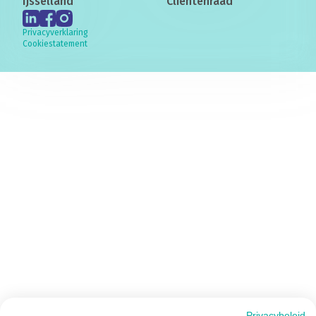
IJsselland
Cliëntenraad
Privacyverklaring
Cookiestatement
Privacybeleid