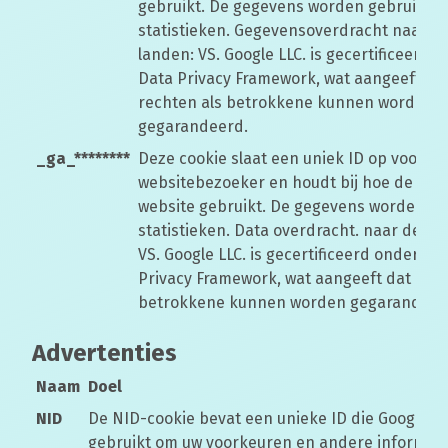
gebruikt. De gegevens worden gebruikt v
statistieken. Gegevensoverdracht naar d
landen: VS. Google LLC. is gecertificeerd 
Data Privacy Framework, wat aangeeft da
rechten als betrokkene kunnen worden
gegarandeerd.
_ga_********
Deze cookie slaat een uniek ID op voor e
websitebezoeker en houdt bij hoe de bez
website gebruikt. De gegevens worden ge
statistieken. Data overdracht. naar derde
VS. Google LLC. is gecertificeerd onder he
Privacy Framework, wat aangeeft dat uw r
betrokkene kunnen worden gegarandeer
Advertenties
Naam
Doel
NID
De NID-cookie bevat een unieke ID die Google
gebruikt om uw voorkeuren en andere informati